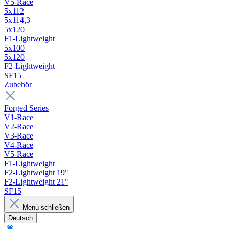
V5-Race
5x112
5x114,3
5x120
F1-Lightweight
5x100
5x120
F2-Lightweight
SF15
Zubehör
Forged Series
V1-Race
V2-Race
V3-Race
V4-Race
V5-Race
F1-Lightweight
F2-Lightweight 19"
F2-Lightweight 21"
SF15
Menü schließen
Deutsch