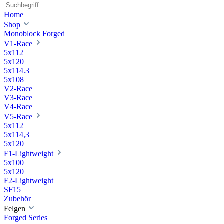
Home
Shop
Monoblock Forged
V1-Race
5x112
5x120
5x114.3
5x108
V2-Race
V3-Race
V4-Race
V5-Race
5x112
5x114,3
5x120
F1-Lightweight
5x100
5x120
F2-Lightweight
SF15
Zubehör
Felgen
Forged Series