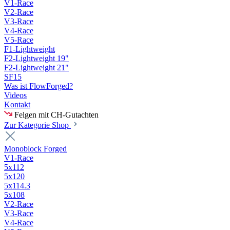
V1-Race
V2-Race
V3-Race
V4-Race
V5-Race
F1-Lightweight
F2-Lightweight 19"
F2-Lightweight 21"
SF15
Was ist FlowForged?
Videos
Kontakt
Felgen
mit CH-Gutachten
Zur Kategorie Shop
Monoblock Forged
V1-Race
5x112
5x120
5x114.3
5x108
V2-Race
V3-Race
V4-Race