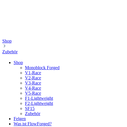
Shop
Zubehör
Shop
Monoblock Forged
V1-Race
V2-Race
V3-Race
V4-Race
V5-Race
F1-Lightweight
F2-Lightweight
SF15
Zubehör
Felgen
Was ist FlowForged?